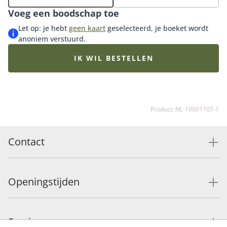
bestsellers en perfect om iemand een hart onder de
Voeg een boodschap toe
riem te steken. Tip: bestel een bijpassende vaas of ga
voor onze luxueuze bonbons of heerlijke chocolade.
Let op: je hebt
geen kaart
geselecteerd, je boeket wordt
anoniem verstuurd.
IK WIL BESTELLEN
Product: NL-10001107-1
Contact
Openingstijden
Service