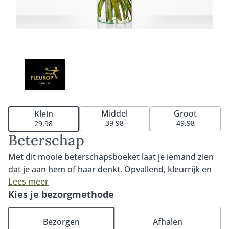
Middel
Groot
Klein
39,98
49,98
29,98
Beterschap
Met dit mooie beterschapsboeket laat je iemand zien
dat je aan hem of haar denkt. Opvallend, kleurrijk en
een echte opkikker voor iemand die het goed kan
Lees meer
gebruiken. Het boeket bevat een prachtige roos,
Kies je bezorgmethode
mooie gerbera en de opvallende Heliconia. Ons
Beterschap boeket is voor niets één van onze
Bezorgen
Afhalen