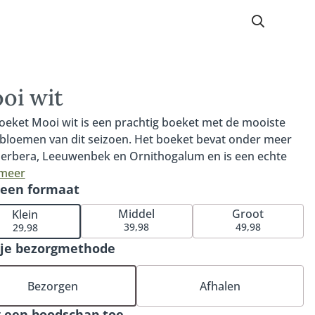
oi wit
oeket Mooi wit is een prachtig boeket met de mooiste
 bloemen van dit seizoen. Het boeket bevat onder meer
erbera, Leeuwenbek en Ornithogalum en is een echte
tcher door de combinatie van verschillende wittinten.
 meer
 een formaat
itte boeket is de perfecte keuze voor elke gelegenheid.
jn tijdloze uitstraling past het moeiteloos in elk interieur,
Middel
Groot
Klein
lassiek tot modern. Wie verras jij? Tip: bestel een
39,98
49,98
29,98
ssende vaas voor de perfecte match.
 je bezorgmethode
Bezorgen
Afhalen
 een boodschap toe