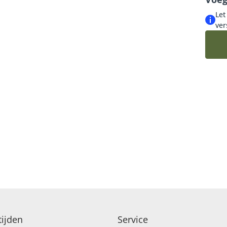
Let
LUXE-CADEAUBOEKETTEN
ver
SEIZOENSBOEKETTEN
ijden
Service