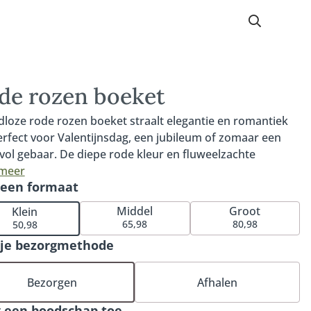
de rozen boeket
ijdloze rode rozen boeket straalt elegantie en romantiek
Perfect voor Valentijnsdag, een jubileum of zomaar een
evol gebaar. De diepe rode kleur en fluweelzachte
jes van de Red Naomi roos maken dit boeket extra
 meer
 een formaat
nder. Met een grote knop, een steel van minimaal 60
meter lang en subtiele geur zijn deze rozen een prachtige
Middel
Groot
Klein
g van liefde en genegenheid. Onze Red Naomi rozen zijn
65,98
80,98
50,98
ederlandse bodem en van de allerhoogste kwaliteit. Kies
 je bezorgmethode
3 (klein), 17 (middel) of 21 (groot) rode rozen, gebonden
risse groenmaterialen voor een volle en verfijnde
Bezorgen
Afhalen
raling. Maak het moment compleet met een cadeau of
ssende vaas waarmee je verrassing nog langer blijft
 een boodschap toe