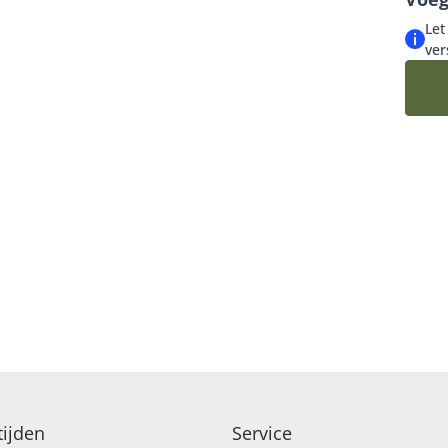
schit
Let
LUXE-CADEAUBOEKETTEN
ver
SEIZOENSBOEKETTEN
ijden
Service