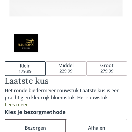
Middel
Groot
Klein
229,99
279,99
179,99
Laatste kus
Het ronde biedermeier rouwstuk Laatste kus is een
prachtig en kleurrijk bloemstuk. Het rouwstuk
kenmerkt zich door bijzondere rozen in warme
Lees meer
kleuren en roze tinten. Het bloemstuk wordt rond
Kies je bezorgmethode
samengesteld. Deze bindwijze staat ook bekend als
Biedermeier. Vanaf verschillende kanten zijn de
Bezorgen
Afhalen