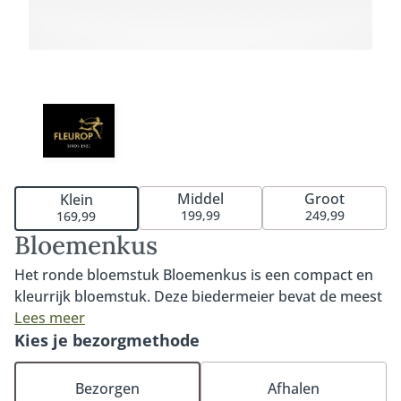
Middel
Groot
Klein
199,99
249,99
169,99
Bloemenkus
Het ronde bloemstuk Bloemenkus is een compact en
kleurrijk bloemstuk. Deze biedermeier bevat de meest
bijzondere rozen in warme tinten. Een prachtig
Lees meer
rouwstuk voor een liefdevol afscheid. Het bloemstuk
Kies je bezorgmethode
wordt rond samengesteld. Deze bindwijze staat ook
bekend als Biedermeier. Vanaf verschillende kanten
Bezorgen
Afhalen