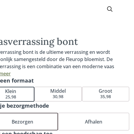
asverrassing bont
errassing bont is de ultieme verrassing en wordt
onlijk samengesteld door de Fleurop bloemist. De
errassing is een combinatie van een moderne vaas
ikbaar in 3 formaten - klein, middel en groot - met mooie
 meer
 een formaat
 seizoensbloemen. De bloemist kiest de bloemen, snijdt
voor levering schuin af en levert de bloemen op water
Middel
Groot
Klein
oeding. Vaasverrassing bont wordt geleverd inclusief
30,98
35,98
25,98
 De hoogte van de vaas is afhankelijk van het gekozen
 je bezorgmethode
at. Het afgebeelde boeket is een sfeerimpressie. Het
erde boeket wordt persoonlijk samengesteld door de
Bezorgen
Afhalen
op bloemist met de op dat moment beschikbare
en. Hierdoor kan het boeket afwijken van de getoonde
 een boodschap toe