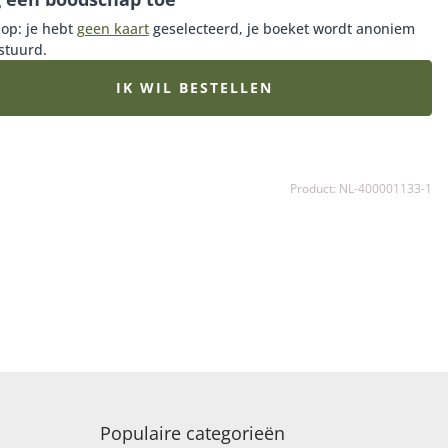
lding.
 op: je hebt
geen kaart
geselecteerd, je boeket wordt anoniem
stuurd.
IK WIL BESTELLEN
Product: NL-400001133-1
Populaire categorieën