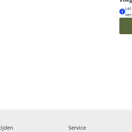
afbee
Let
LUXE-CADEAUBOEKETTEN
ver
SEIZOENSBOEKETTEN
ijden
Service