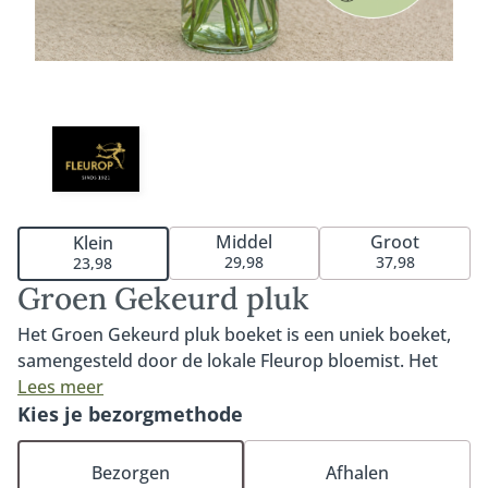
Middel
Groot
Klein
29,98
37,98
23,98
Groen Gekeurd pluk
Het Groen Gekeurd pluk boeket is een uniek boeket,
samengesteld door de lokale Fleurop bloemist. Het
boeket bestaat uit duurzaam gekwalificeerde MPS-A+
Lees meer
en MPS-A kwaliteitsbloemen die op het moment van
Kies je bezorgmethode
bestellen goed beschikbaar zijn. MPS- ABC is het
wereldwijde certificaat dat duurzaamheid van
Bezorgen
Afhalen