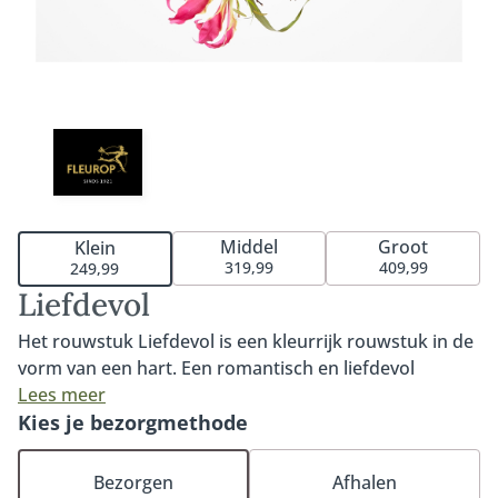
Middel
Groot
Klein
319,99
409,99
249,99
Liefdevol
Het rouwstuk Liefdevol is een kleurrijk rouwstuk in de
vorm van een hart. Een romantisch en liefdevol
bloemstuk door de gekozen bloemsoorten. Het
Lees meer
hartvormige rouwstuk kenmerkt zich door haar
Kies je bezorgmethode
bijzondere rozen in warme kleuren en roze tinten.
Verkrijgbaar in 35cm, 45cm of 60cm. Fijn om te weten:
Bezorgen
Afhalen