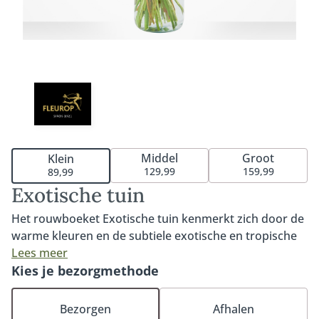
Middel
Groot
Klein
129,99
159,99
89,99
Exotische tuin
Het rouwboeket Exotische tuin kenmerkt zich door de
warme kleuren en de subtiele exotische en tropische
touch. Een prachtig rouwboeket voor een mooi en
Lees meer
persoonlijk afscheid. Het rouwboeket is gemaakt van
Kies je bezorgmethode
bloemen die in de laatste warme dagen tot de eerste
koude dagen veelvuldig voorkomen. Denk hierbij aan
Bezorgen
Afhalen