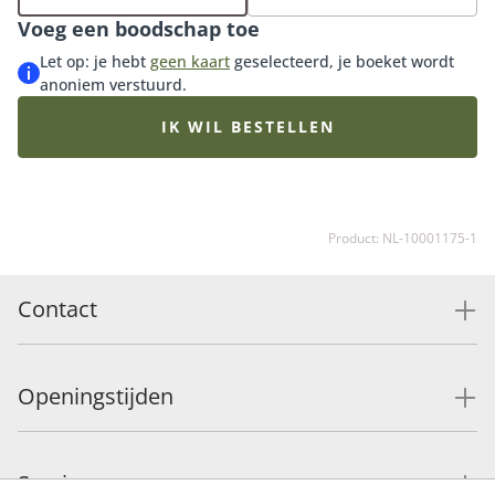
bloemist met de mooiste roze seizoensbloemen die op
Voeg een boodschap toe
dat moment goed verkrijgbaar zijn. Daardoor kan het
boeket iets afwijken van de getoonde afbeelding.
Let op: je hebt
geen kaart
geselecteerd, je boeket wordt
anoniem verstuurd.
IK WIL BESTELLEN
Product: NL-10001175-1
Contact
Openingstijden
Service