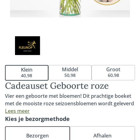
Middel
Groot
Klein
50,98
60,98
40,98
Cadeauset Geboorte roze
Vier een geboorte met bloemen! Dit prachtige boeket
met de mooiste roze seizoensbloemen wordt geleverd
in combinatie met een ultrazacht knuffelkonijn van
Lees meer
Little Dutch. Voor urenlang knuffelplezier. Het perfecte
Kies je bezorgmethode
cadeau om te geven aan de nieuwe (groot)ouders. Het
boeket wordt met zorg samengesteld door de
Bezorgen
Afhalen