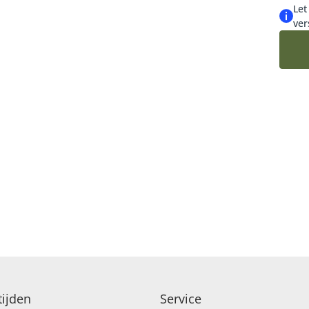
Let
ver
LUXE-CADEAUBOEKETTEN
SEIZOENSBOEKETTEN
ijden
Service