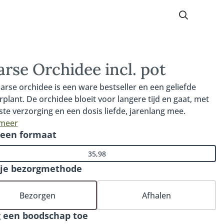
arse Orchidee incl. pot
arse orchidee is een ware bestseller en een geliefde
plant. De orchidee bloeit voor langere tijd en gaat, met
iste verzorging en een dosis liefde, jarenlang mee.
sief pot (deze kan afwijken van de getoonde pot op de
 meer
 een formaat
35,98
 je bezorgmethode
Bezorgen
Afhalen
 een boodschap toe