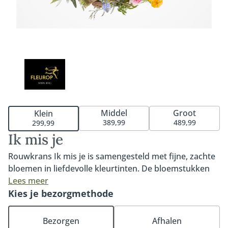
Middel
Groot
Klein
389,99
489,99
299,99
Ik mis je
Rouwkrans Ik mis je is samengesteld met fijne, zachte
bloemen in liefdevolle kleurtinten. De bloemstukken
zijn los en verfijnd opgestoken in een moderne stijl. De
Lees meer
rouwkrans is verkrijgbaar in 40cm, 60cm of 80cm. Een
Kies je bezorgmethode
rouwkrans is een mooie en symbolische bindvorm die
staat voor oneindigheid. De krans kan bij, tegen of
Bezorgen
Afhalen