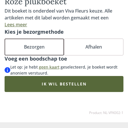
Roze plukboeket
Dit boeket is onderdeel van Viva Fleurs keuze. Alle
artikelen met dit label worden gemaakt met een
vleugje eigen creativiteit van onze gepassioneerde
Lees meer
bloembinders. Het uiteindelijke boeket kan er dus iets
Kies je bezorgmethode
anders uitzien dan de afbeelding
Bezorgen
Afhalen
Voeg een boodschap toe
Let op: je hebt
geen kaart
geselecteerd, je boeket wordt
anoniem verstuurd.
IK WIL BESTELLEN
Product: NL-VFK002-1